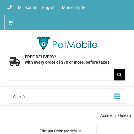
Skip
M’inscrire
English
Mon compte
to
content
FREE DELIVERY*
with every order of $70 or more, before taxes.
Recherche
sur
le
Aller à…
site
:
Accueil
Oiseau
Trier par
Ordre par défault