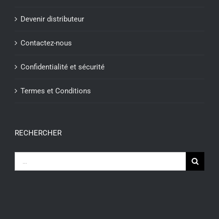
Devenir distributeur
Contactez-nous
Confidentialité et sécurité
Termes et Conditions
RECHERCHER
Recherche
sur
le
site
: