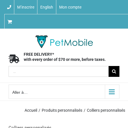
Skip
M’inscrire
English
Mon compte
to
content
FREE DELIVERY*
with every order of $70 or more, before taxes.
Recherche
sur
le
Aller à…
site
:
Accueil
Produits personnalisés
Colliers personnalisés
Colliers personnalisés