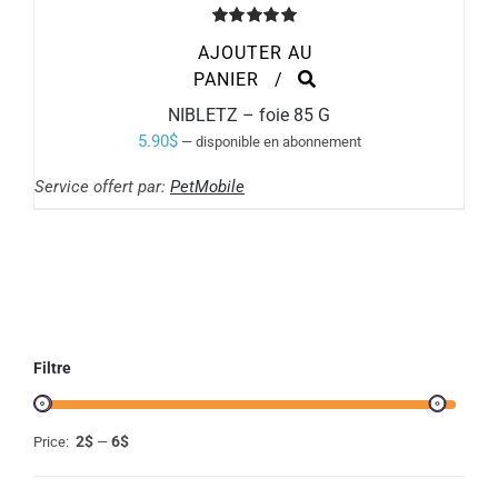
Note
5.00
AJOUTER AU
sur 5
PANIER
/
NIBLETZ – foie 85 G
5.90
$
—
disponible en abonnement
Service offert par:
PetMobile
Filtre
2$
6$
Price:
—