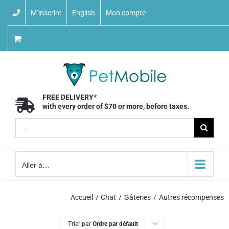
Skip
M’inscrire
English
Mon compte
to
content
FREE DELIVERY*
with every order of $70 or more, before taxes.
Recherche
sur
le
Aller à…
site
:
Accueil
Chat
Gâteries
Autres récompenses
Trier par
Ordre par défault