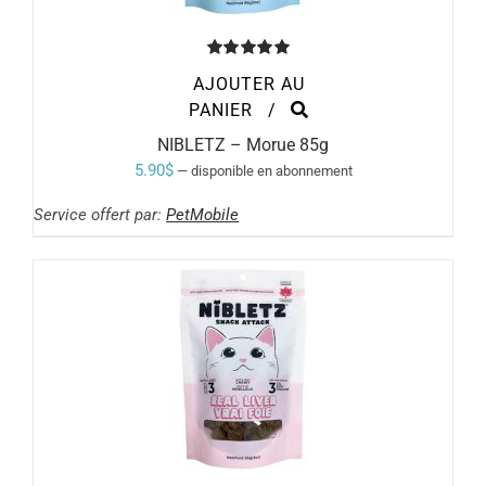
Note
5.00
AJOUTER AU
sur 5
PANIER
/
NIBLETZ – Morue 85g
5.90
$
—
disponible en abonnement
Service offert par:
PetMobile