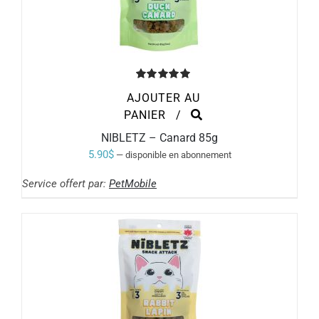
Note
5.00
AJOUTER AU
sur 5
PANIER
/
NIBLETZ – Canard 85g
5.90
$
—
disponible en abonnement
Service offert par:
PetMobile