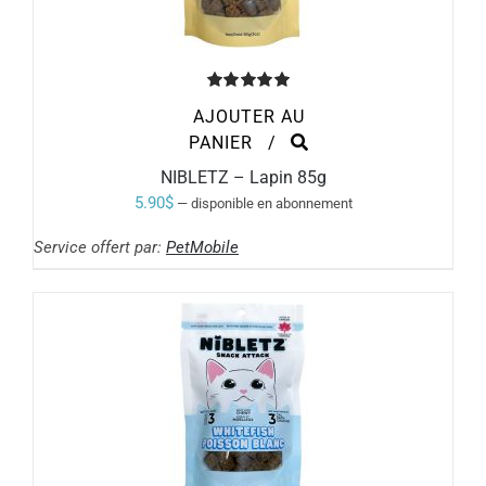
Note
5.00
AJOUTER AU
sur 5
PANIER
/
NIBLETZ – Lapin 85g
5.90
$
—
disponible en abonnement
Service offert par:
PetMobile