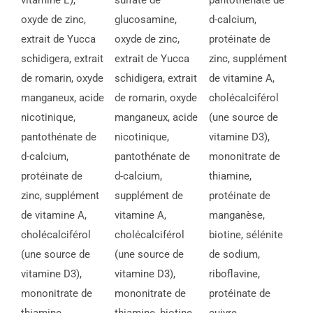
vitamine E),
sulfate de
pantothénate de
oxyde de zinc,
glucosamine,
d-calcium,
extrait de Yucca
oxyde de zinc,
protéinate de
schidigera, extrait
extrait de Yucca
zinc, supplément
de romarin, oxyde
schidigera, extrait
de vitamine A,
manganeux, acide
de romarin, oxyde
cholécalciférol
nicotinique,
manganeux, acide
(une source de
pantothénate de
nicotinique,
vitamine D3),
d-calcium,
pantothénate de
mononitrate de
protéinate de
d-calcium,
thiamine,
zinc, supplément
supplément de
protéinate de
de vitamine A,
vitamine A,
manganèse,
cholécalciférol
cholécalciférol
biotine, sélénite
(une source de
(une source de
de sodium,
vitamine D3),
vitamine D3),
riboflavine,
mononitrate de
mononitrate de
protéinate de