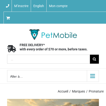
Skip
M’inscrire
English
Mon compte
to
content
FREE DELIVERY*
with every order of $70 or more, before taxes.
Recherche
sur
le
Aller à…
site
:
Accueil
Marques
Pronature