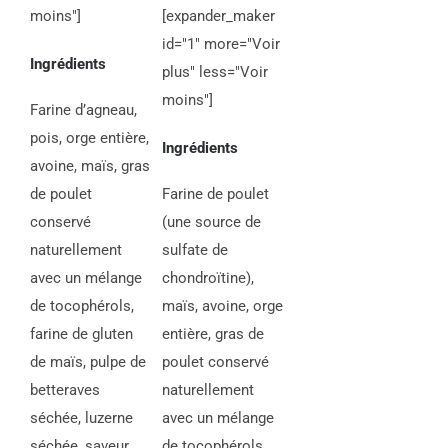
moins"]
[expander_maker
id="1" more="Voir
Ingrédients
plus" less="Voir
moins"]
Farine d’agneau,
pois, orge entière,
Ingrédients
avoine, maïs, gras
de poulet
Farine de poulet
conservé
(une source de
naturellement
sulfate de
avec un mélange
chondroïtine),
de tocophérols,
maïs, avoine, orge
farine de gluten
entière, gras de
de maïs, pulpe de
poulet conservé
betteraves
naturellement
séchée, luzerne
avec un mélange
séchée, saveur
de tocophérols,