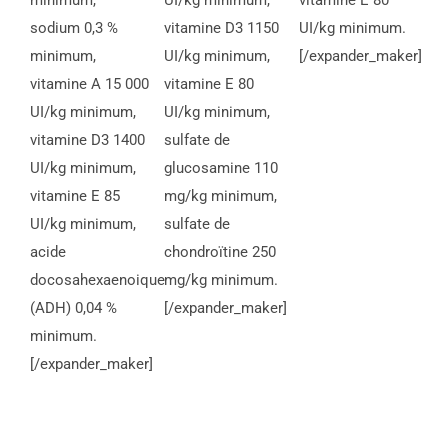
minimum,
UI/kg minimum,
vitamine E 80
sodium 0,3 %
vitamine D3 1150
UI/kg minimum.
minimum,
UI/kg minimum,
[/expander_maker]
vitamine A 15 000
vitamine E 80
UI/kg minimum,
UI/kg minimum,
vitamine D3 1400
sulfate de
UI/kg minimum,
glucosamine 110
vitamine E 85
mg/kg minimum,
UI/kg minimum,
sulfate de
acide
chondroïtine 250
docosahexaenoique
mg/kg minimum.
(ADH) 0,04 %
[/expander_maker]
minimum.
[/expander_maker]