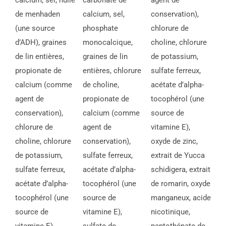
calcium, sel, huile
carbonate de
agent de
de menhaden
calcium, sel,
conservation),
(une source
phosphate
chlorure de
d’ADH), graines
monocalcique,
choline, chlorure
de lin entières,
graines de lin
de potassium,
propionate de
entières, chlorure
sulfate ferreux,
calcium (comme
de choline,
acétate d’alpha-
agent de
propionate de
tocophérol (une
conservation),
calcium (comme
source de
chlorure de
agent de
vitamine E),
choline, chlorure
conservation),
oxyde de zinc,
de potassium,
sulfate ferreux,
extrait de Yucca
sulfate ferreux,
acétate d’alpha-
schidigera, extrait
acétate d’alpha-
tocophérol (une
de romarin, oxyde
tocophérol (une
source de
manganeux, acide
source de
vitamine E),
nicotinique,