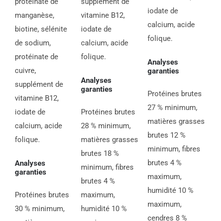
protéinate de
supplément de
iodate de
manganèse,
vitamine B12,
calcium, acide
biotine, sélénite
iodate de
folique.
de sodium,
calcium, acide
protéinate de
folique.
Analyses
cuivre,
garanties
Analyses
supplément de
garanties
Protéines brutes
vitamine B12,
27 % minimum,
iodate de
Protéines brutes
matières grasses
calcium, acide
28 % minimum,
brutes 12 %
folique.
matières grasses
minimum, fibres
brutes 18 %
brutes 4 %
Analyses
minimum, fibres
garanties
maximum,
brutes 4 %
humidité 10 %
Protéines brutes
maximum,
maximum,
30 % minimum,
humidité 10 %
cendres 8 %