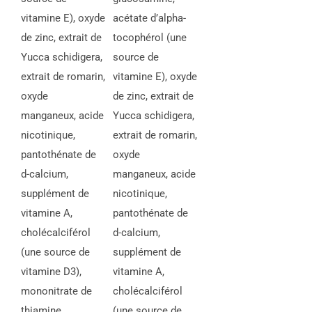
vitamine E), oxyde
acétate d’alpha-
de zinc, extrait de
tocophérol (une
Yucca schidigera,
source de
extrait de romarin,
vitamine E), oxyde
oxyde
de zinc, extrait de
manganeux, acide
Yucca schidigera,
nicotinique,
extrait de romarin,
pantothénate de
oxyde
d-calcium,
manganeux, acide
supplément de
nicotinique,
vitamine A,
pantothénate de
cholécalciférol
d-calcium,
(une source de
supplément de
vitamine D3),
vitamine A,
mononitrate de
cholécalciférol
thiamine,
(une source de