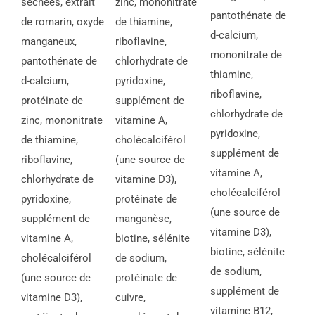
séchées, extrait
zinc, mononitrate
pantothénate de
de romarin, oxyde
de thiamine,
d-calcium,
manganeux,
riboflavine,
mononitrate de
pantothénate de
chlorhydrate de
thiamine,
d-calcium,
pyridoxine,
riboflavine,
protéinate de
supplément de
chlorhydrate de
zinc, mononitrate
vitamine A,
pyridoxine,
de thiamine,
cholécalciférol
supplément de
riboflavine,
(une source de
vitamine A,
chlorhydrate de
vitamine D3),
cholécalciférol
pyridoxine,
protéinate de
(une source de
supplément de
manganèse,
vitamine D3),
vitamine A,
biotine, sélénite
biotine, sélénite
cholécalciférol
de sodium,
de sodium,
(une source de
protéinate de
supplément de
vitamine D3),
cuivre,
vitamine B12,