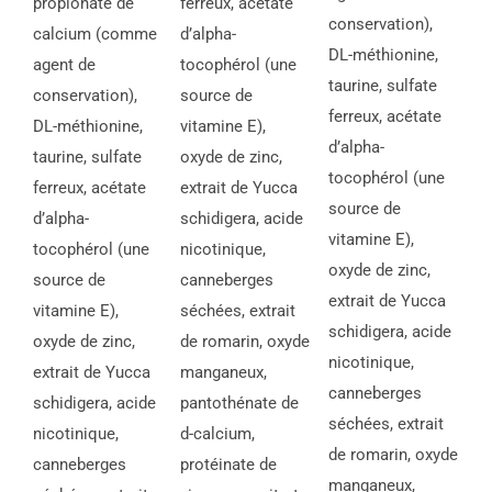
propionate de
ferreux, acétate
conservation),
calcium (comme
d’alpha-
DL-méthionine,
agent de
tocophérol (une
taurine, sulfate
conservation),
source de
ferreux, acétate
DL-méthionine,
vitamine E),
d’alpha-
taurine, sulfate
oxyde de zinc,
tocophérol (une
ferreux, acétate
extrait de Yucca
source de
d’alpha-
schidigera, acide
vitamine E),
tocophérol (une
nicotinique,
oxyde de zinc,
source de
canneberges
extrait de Yucca
vitamine E),
séchées, extrait
schidigera, acide
oxyde de zinc,
de romarin, oxyde
nicotinique,
extrait de Yucca
manganeux,
canneberges
schidigera, acide
pantothénate de
séchées, extrait
nicotinique,
d-calcium,
de romarin, oxyde
canneberges
protéinate de
manganeux,