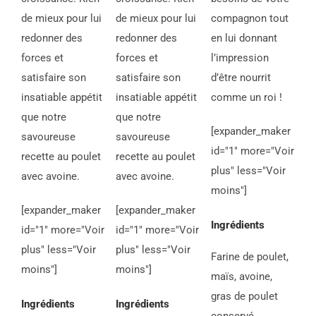
de mieux pour lui
de mieux pour lui
compagnon tout
redonner des
redonner des
en lui donnant
forces et
forces et
l’impression
satisfaire son
satisfaire son
d’être nourrit
insatiable appétit
insatiable appétit
comme un roi !
que notre
que notre
[expander_maker
savoureuse
savoureuse
id="1" more="Voir
recette au poulet
recette au poulet
plus" less="Voir
avec avoine.
avec avoine.
moins"]
[expander_maker
[expander_maker
Ingrédients
id="1" more="Voir
id="1" more="Voir
plus" less="Voir
plus" less="Voir
Farine de poulet,
moins"]
moins"]
maïs, avoine,
gras de poulet
Ingrédients
Ingrédients