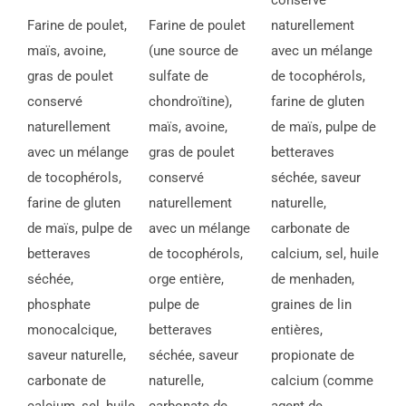
conservé
Farine de poulet,
Farine de poulet
naturellement
maïs, avoine,
(une source de
avec un mélange
gras de poulet
sulfate de
de tocophérols,
conservé
chondroïtine),
farine de gluten
naturellement
maïs, avoine,
de maïs, pulpe de
avec un mélange
gras de poulet
betteraves
de tocophérols,
conservé
séchée, saveur
farine de gluten
naturellement
naturelle,
de maïs, pulpe de
avec un mélange
carbonate de
betteraves
de tocophérols,
calcium, sel, huile
séchée,
orge entière,
de menhaden,
phosphate
pulpe de
graines de lin
monocalcique,
betteraves
entières,
saveur naturelle,
séchée, saveur
propionate de
carbonate de
naturelle,
calcium (comme