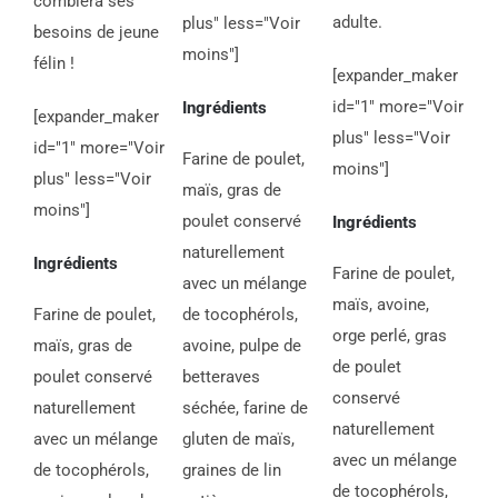
comblera ses
adulte.
plus" less="Voir
besoins de jeune
moins"]
félin !
[expander_maker
id="1" more="Voir
Ingrédients
[expander_maker
plus" less="Voir
id="1" more="Voir
Farine de poulet,
moins"]
plus" less="Voir
maïs, gras de
moins"]
poulet conservé
Ingrédients
naturellement
Ingrédients
Farine de poulet,
avec un mélange
maïs, avoine,
Farine de poulet,
de tocophérols,
orge perlé, gras
maïs, gras de
avoine, pulpe de
de poulet
poulet conservé
betteraves
conservé
naturellement
séchée, farine de
naturellement
avec un mélange
gluten de maïs,
avec un mélange
de tocophérols,
graines de lin
de tocophérols,