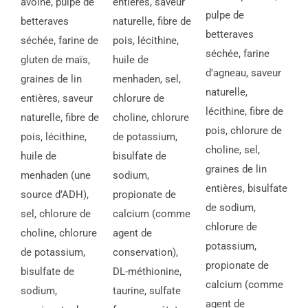
avoine, pulpe de
entières, saveur
pulpe de
betteraves
naturelle, fibre de
betteraves
séchée, farine de
pois, lécithine,
séchée, farine
gluten de maïs,
huile de
d’agneau, saveur
graines de lin
menhaden, sel,
naturelle,
entières, saveur
chlorure de
lécithine, fibre de
naturelle, fibre de
choline, chlorure
pois, chlorure de
pois, lécithine,
de potassium,
choline, sel,
huile de
bisulfate de
graines de lin
menhaden (une
sodium,
entières, bisulfate
source d’ADH),
propionate de
de sodium,
sel, chlorure de
calcium (comme
chlorure de
choline, chlorure
agent de
potassium,
de potassium,
conservation),
propionate de
bisulfate de
DL-méthionine,
calcium (comme
sodium,
taurine, sulfate
agent de