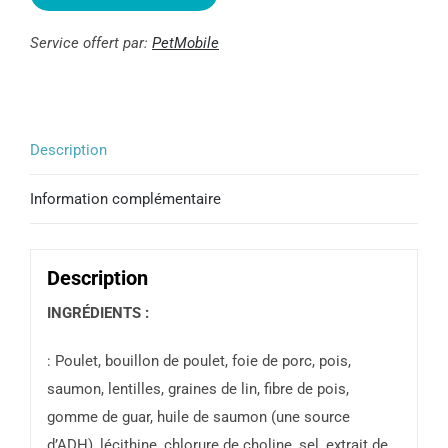
Départ
Santé
Service offert par:
PetMobile
-
Pâté
au
Poulet
Description
-
Information complémentaire
156g
Description
INGRÉDIENTS :
: Poulet, bouillon de poulet, foie de porc, pois,
saumon, lentilles, graines de lin, fibre de pois,
gomme de guar, huile de saumon (une source
d’ADH), lécithine, chlorure de choline, sel, extrait de