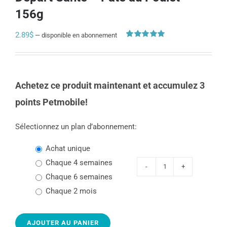
156g
2.89
$
—
disponible en abonnement
Noté
1
5.00
sur 5 basé sur
notation
client
Achetez ce produit maintenant et accumulez 3
points Petmobile!
Sélectionnez un plan d’abonnement:
Achat unique
chaque 4 semaines
quantité
chaque 6 semaines
de
chaque 2 mois
1st
Choice
AJOUTER AU PANIER