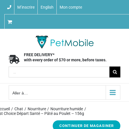
Skip
M’inscrire
English
Mon compte
to
content
FREE DELIVERY*
with every order of $70 or more, before taxes.
Recherche
sur
le
Aller à…
site
:
ccueil
Chat
Nourriture
Nourriture humide
st Choice Départ Santé – Pâté au Poulet – 156g
CONTINUER DE MAGASINER