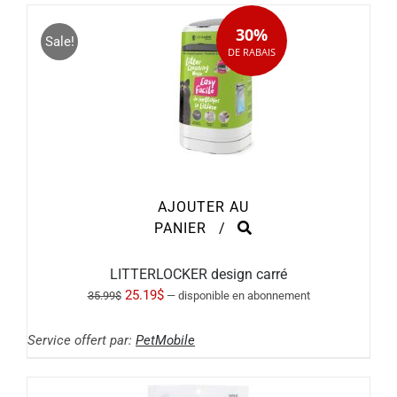
30%
Sale!
DE RABAIS
AJOUTER AU
PANIER
/
LITTERLOCKER design carré
Le
Le
25.19
$
35.99
$
—
disponible en abonnement
prix
prix
Service offert par:
PetMobile
initial
actuel
était :
est :
35.99$.
25.19$.