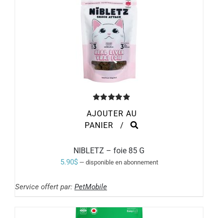
Note
5.00
AJOUTER AU
sur 5
PANIER
/
NIBLETZ – foie 85 G
5.90
$
—
disponible en abonnement
Service offert par:
PetMobile