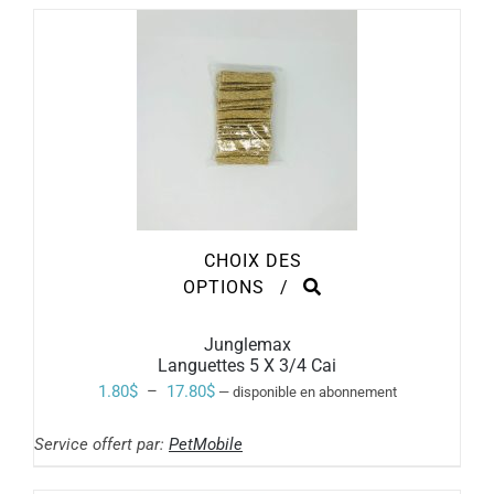
CHOIX DES
CE
OPTIONS
/
PRODUIT
A
PLUSIEURS
Junglemax
VARIATIONS.
Languettes 5 X 3/4 Cai
LES
Plage
1.80
$
–
17.80
$
—
disponible en abonnement
OPTIONS
de
PEUVENT
ÊTRE
Service offert par:
PetMobile
prix :
CHOISIES
SUR
1.80$