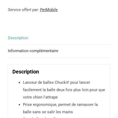
de
Chuckit!
Service offert par:
PetMobile
Lanceur
de
balle
Description
Information complémentaire
Description
Lanceur de balles Chuckit! pour lancer
facilement la balle deux fois plus loin pour que
votre chien l'attrape
Prise ergonomique, permet de ramasser la
balle sans se salir les mains