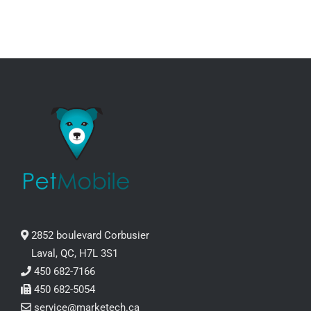
à
PAGE
DU
53.99$
PRODUIT
2852 boulevard Corbusier
Laval, QC, H7L 3S1
450 682-7166
450 682-5054
service@marketech.ca