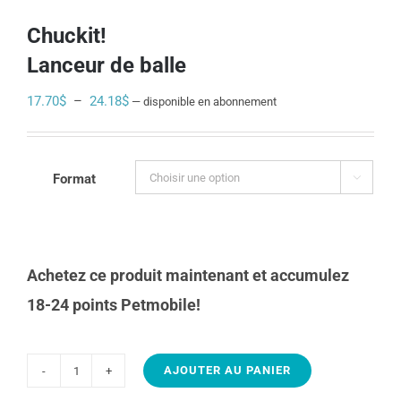
Chuckit!
Lanceur de balle
Plage
17.70
$
–
24.18
$
—
disponible en abonnement
de
prix :
17.70$
Format

à
24.18$
Achetez ce produit maintenant et accumulez
18-24 points Petmobile!
AJOUTER AU PANIER
quantité