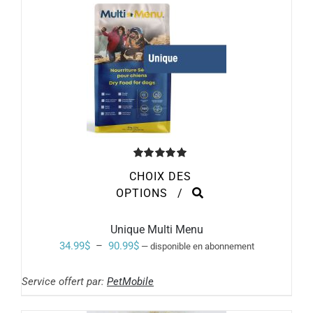
LA
à
PAGE
DU
17.80$
PRODUIT
Note
5.00
CHOIX DES
sur 5
CE
OPTIONS
/
PRODUIT
A
PLUSIEURS
Unique Multi Menu
VARIATIONS.
Plage
34.99
$
–
90.99
$
—
disponible en abonnement
LES
de
OPTIONS
PEUVENT
Service offert par:
PetMobile
prix :
ÊTRE
34.99$
CHOISIES