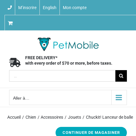
Skip
M’inscrire
English
Mon compte
to
content
FREE DELIVERY*
with every order of $70 or more, before taxes.
Recherche
sur
le
Aller à…
site
:
Accueil
Chien
Accessoires
Jouets
Chuckit! Lanceur de balle
CONTINUER DE MAGASINER