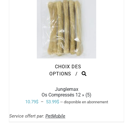
SUR
à
LA
PAGE
90.99$
DU
PRODUIT
CHOIX DES
CE
OPTIONS
/
PRODUIT
A
PLUSIEURS
Junglemax
VARIATIONS.
Os Compressés 12 » (5)
LES
Plage
10.79
$
–
53.99
$
—
disponible en abonnement
OPTIONS
de
PEUVENT
ÊTRE
Service offert par:
PetMobile
prix :
CHOISIES
SUR
10.79$
LA