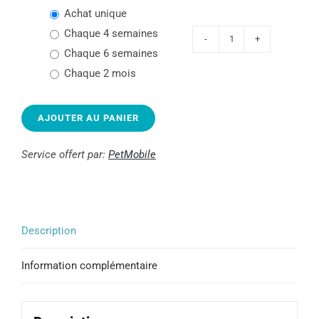
Achat unique
chaque 4 semaines
quantité
chaque 6 semaines
de
chaque 2 mois
On
Duty
AJOUTER AU PANIER
Sac
et
Service offert par:
PetMobile
distributeur
Description
Information complémentaire