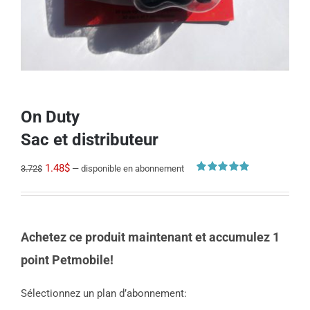
On Duty
Sac et distributeur
Le
Le
1.48
$
3.72
$
—
disponible en abonnement
Noté
1
5.00
prix
prix
sur 5 basé sur
notation
initial
actuel
client
était :
est :
Achetez ce produit maintenant et accumulez 1
3.72$.
1.48$.
point Petmobile!
Sélectionnez un plan d’abonnement: