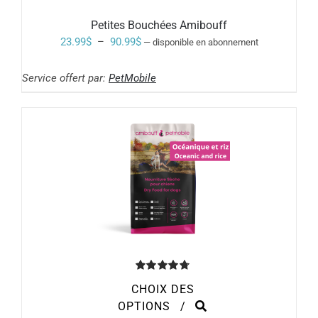
A
PLUSIEURS
Petites Bouchées Amibouff
VARIATIONS.
Plage
23.99
$
–
90.99
$
—
disponible en abonnement
LES
de
OPTIONS
PEUVENT
Service offert par:
PetMobile
prix :
ÊTRE
23.99$
CHOISIES
SUR
à
LA
PAGE
90.99$
DU
PRODUIT
Note
4.80
CHOIX DES
sur 5
CE
OPTIONS
/
PRODUIT