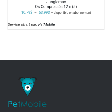
PLUSIEURS
Junglemax
VARIATIONS.
Os Compressés 12 » (5)
LES
Plage
10.79
$
–
53.99
$
—
disponible en abonnement
OPTIONS
de
PEUVENT
ÊTRE
Service offert par:
PetMobile
prix :
CHOISIES
SUR
10.79$
LA
à
PAGE
DU
53.99$
PRODUIT