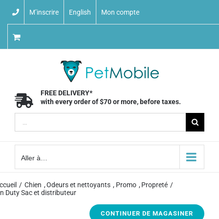
Skip
M’inscrire
English
Mon compte
to
content
FREE DELIVERY*
with every order of $70 or more, before taxes.
Recherche
sur
le
Aller à…
site
:
ccueil
Chien
Odeurs et nettoyants
Promo
Propreté
n Duty Sac et distributeur
CONTINUER DE MAGASINER