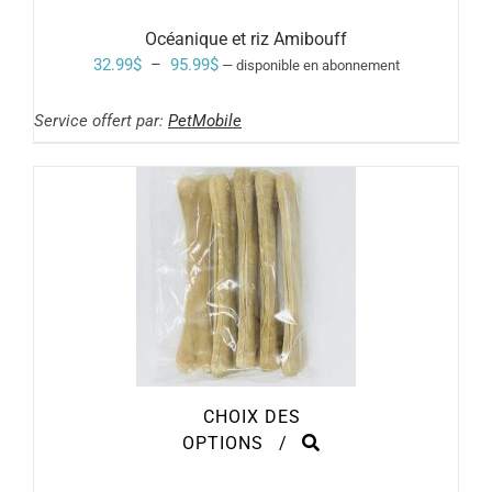
A
PLUSIEURS
Océanique et riz Amibouff
VARIATIONS.
Plage
32.99
$
–
95.99
$
—
disponible en abonnement
LES
de
OPTIONS
PEUVENT
Service offert par:
PetMobile
prix :
ÊTRE
32.99$
CHOISIES
SUR
à
LA
PAGE
95.99$
DU
PRODUIT
CHOIX DES
CE
OPTIONS
/
PRODUIT
A