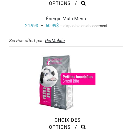
CE
OPTIONS
/
PRODUIT
A
PLUSIEURS
Énergie Multi Menu
VARIATIONS.
Plage
24.99
$
–
60.99
$
—
disponible en abonnement
LES
de
OPTIONS
PEUVENT
Service offert par:
PetMobile
prix :
ÊTRE
24.99$
CHOISIES
SUR
à
LA
PAGE
60.99$
DU
PRODUIT
CHOIX DES
CE
OPTIONS
/
PRODUIT