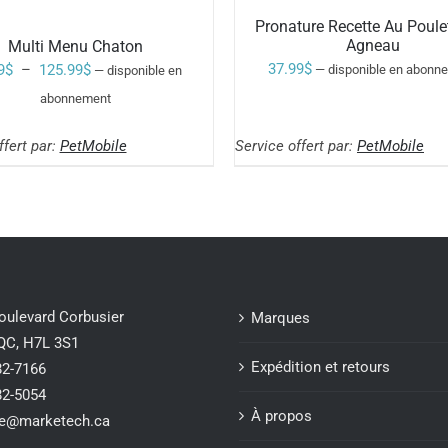
Pronature Recette Au Poule
Agneau
Multi Menu Chaton
Plage
37.99
$
9
$
–
125.99
$
—
disponible en abonn
—
disponible en
Note
4.50
AJOUTER AU
de
sur 5
abonnement
CHOIX DES
PANIER
/
prix :
CE
OPTIONS
/
ffert par:
PetMobile
PRODUIT
Service offert par:
PetMobile
51.99$
A
à
PLUSIEURS
VARIATIONS.
125.99$
LES
OPTIONS
PEUVENT
ÊTRE
CHOISIES
SUR
oulevard Corbusier
Marques
LA
 QC, H7L 3S1
PAGE
DU
Expédition et retours
82-7166
PRODUIT
82-5054
À propos
ce@marketech.ca