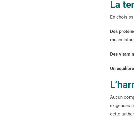
La te
En choisiss
Des protéin
musculature 
Des vitami
Un équilibr
L’har
Aucun compr
exigences n
cette authen