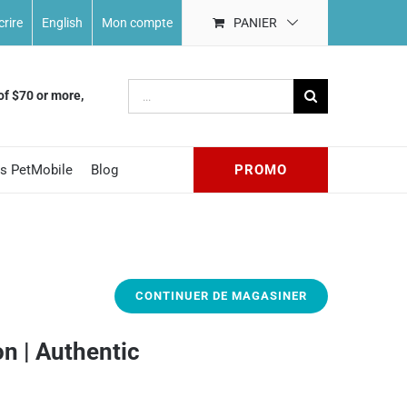
crire
English
Mon compte
PANIER
Recherche
of $70 or more,
sur
le
site
ts PetMobile
Blog
PROMO
:
CONTINUER DE MAGASINER
on | Authentic