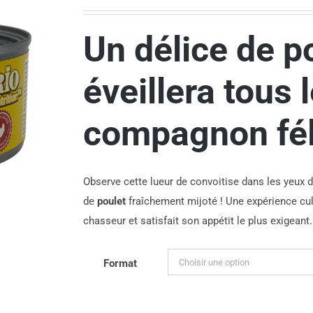
de
prix :
Un délice de p
1.99$
à
éveillera tous 
47.76$
compagnon fél
Observe cette lueur de convoitise dans les yeux d
de
poulet
fraîchement mijoté ! Une expérience cul
chasseur et satisfait son appétit le plus exigeant.
Format