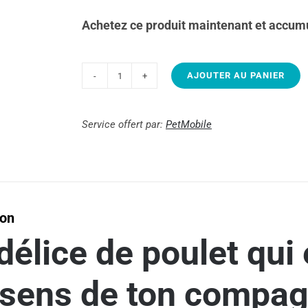
Achetez ce produit maintenant et accumu
AJOUTER AU PANIER
quantité
de
Pâté
Service offert par:
PetMobile
de
poulet
|
Brio
ion
Nutrition
|
délice de poulet qui 
Authentic
 sens de ton compagn