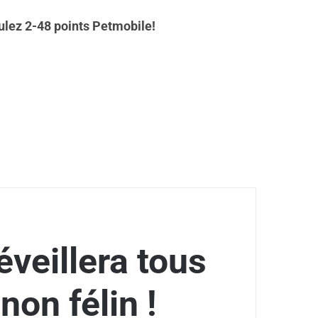
lez 2-48 points Petmobile!
éveillera tous
on félin !