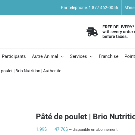
Par téléphone: 1 877 462-0056
M’ins
FREE DELIVERY*
with every order 
before taxes.
 Participants
Autre Animal
Services
Franchise
Poin
poulet | Brio Nutrition | Authentic
Pâté de poulet | Brio Nutriti
Plage
1.99
$
–
47.76
$
—
disponible en abonnement