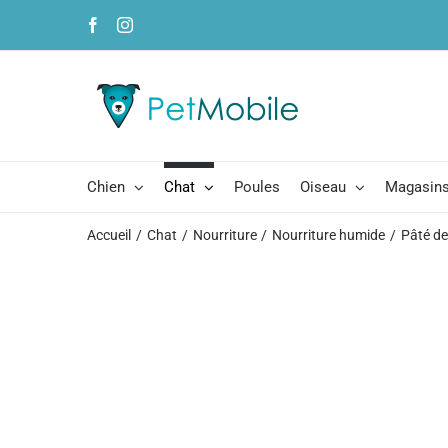
Skip
Facebook
Instagram
to
content
Chien
Chat
Poules
Oiseau
Magasins
Accueil
Chat
Nourriture
Nourriture humide
Pâté de 