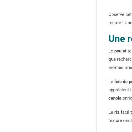
Observe cett
mijoté ! Une
Une r
Le
poulet
te
que recher
arômes irrés
Le
foie de p
apprécient 
canola
enric
Le
riz
facili
texture onct