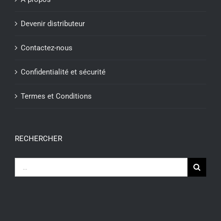
Devenir distributeur
Contactez-nous
Confidentialité et sécurité
Termes et Conditions
RECHERCHER
Recherche
sur
le
site
: