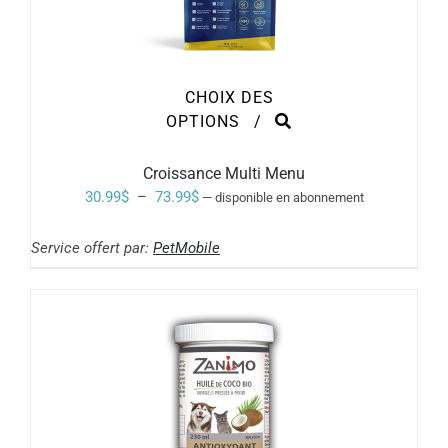
CHOIX DES
CE
OPTIONS
/
PRODUIT
A
PLUSIEURS
Croissance Multi Menu
VARIATIONS.
Plage
30.99
$
–
73.99
$
—
disponible en abonnement
LES
de
OPTIONS
PEUVENT
Service offert par:
PetMobile
prix :
ÊTRE
30.99$
CHOISIES
SUR
à
LA
PAGE
73.99$
DU
PRODUIT