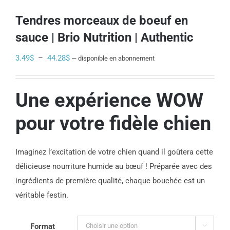
Tendres morceaux de boeuf en
sauce | Brio Nutrition | Authentic
Plage
3.49
$
–
44.28
$
—
disponible en abonnement
de
prix :
Une expérience WOW
3.49$
à
pour votre fidèle chien
44.28$
Imaginez l’excitation de votre chien quand il goûtera cette
délicieuse nourriture humide au bœuf ! Préparée avec des
ingrédients de première qualité, chaque bouchée est un
véritable festin.
Format
