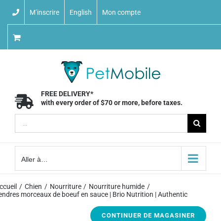
Skip
M’inscrire
English
Mon compte
to
content
FREE DELIVERY*
with every order of $70 or more, before taxes.
Recherche
sur
le
Aller à…
site
:
ccueil
Chien
Nourriture
Nourriture humide
endres morceaux de boeuf en sauce | Brio Nutrition | Authentic
CONTINUER DE MAGASINER