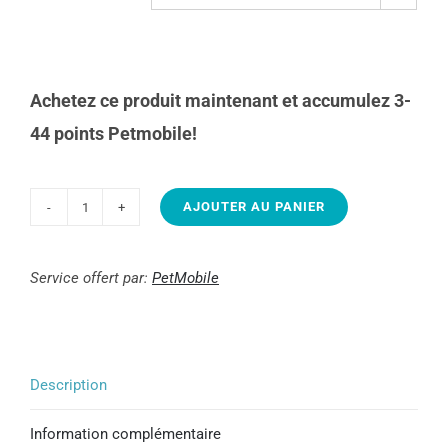
Achetez ce produit maintenant et accumulez 3-
44 points Petmobile!
AJOUTER AU PANIER
quantité
de
Tendres
Service offert par:
PetMobile
morceaux
de
boeuf
Description
en
sauce
Information complémentaire
|