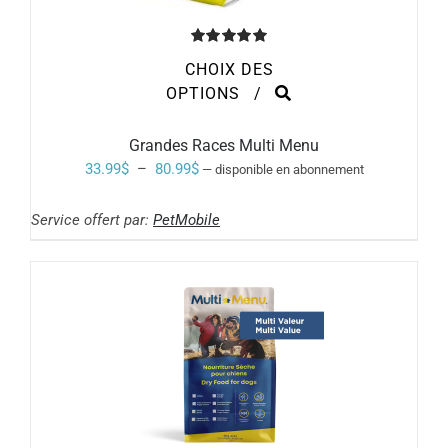
Note
5.00
CHOIX DES
sur 5
CE
OPTIONS
/
PRODUIT
A
PLUSIEURS
Grandes Races Multi Menu
VARIATIONS.
Plage
33.99
$
–
80.99
$
—
disponible en abonnement
LES
de
OPTIONS
PEUVENT
Service offert par:
PetMobile
prix :
ÊTRE
33.99$
CHOISIES
SUR
à
LA
PAGE
80.99$
DU
PRODUIT