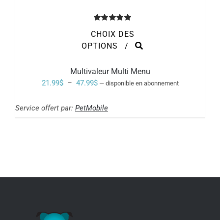
Note
5.00
CHOIX DES
sur 5
CE
OPTIONS
/
PRODUIT
A
PLUSIEURS
Multivaleur Multi Menu
VARIATIONS.
Plage
21.99
$
–
47.99
$
—
disponible en abonnement
LES
de
OPTIONS
PEUVENT
Service offert par:
PetMobile
prix :
ÊTRE
21.99$
CHOISIES
SUR
à
LA
PAGE
47.99$
DU
PRODUIT