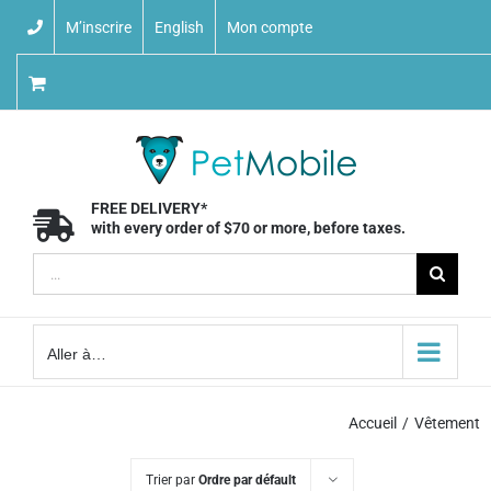
Skip
M’inscrire
English
Mon compte
to
content
FREE DELIVERY*
with every order of $70 or more, before taxes.
Recherche
sur
le
Aller à…
site
:
Accueil
Vêtement
Trier par
Ordre par défault