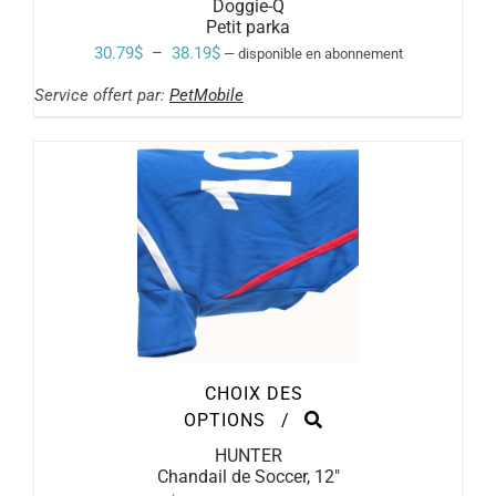
Doggie-Q
A
Petit parka
PLUSIEURS
VARIATIONS.
Plage
30.79
$
–
38.19
$
—
disponible en abonnement
LES
de
OPTIONS
Service offert par:
PetMobile
PEUVENT
prix :
ÊTRE
30.79$
CHOISIES
SUR
à
LA
PAGE
38.19$
DU
PRODUIT
CHOIX DES
CE
OPTIONS
/
PRODUIT
HUNTER
A
Chandail de Soccer, 12″
PLUSIEURS