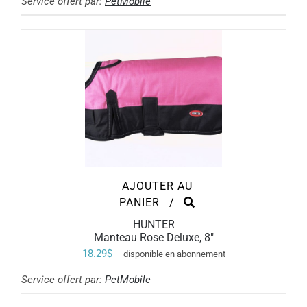
Service offert par:
PetMobile
PEUVENT
prix :
ÊTRE
11.19$
CHOISIES
SUR
à
LA
PAGE
13.99$
DU
PRODUIT
AJOUTER AU
PANIER
/
HUNTER
Manteau Rose Deluxe, 8″
18.29
$
—
disponible en abonnement
Service offert par:
PetMobile