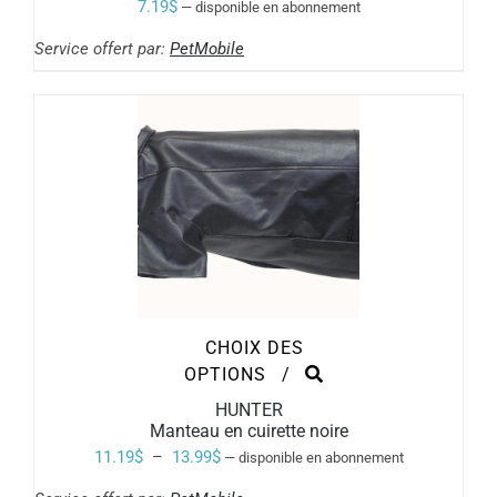
VARIATIONS.
7.19
$
—
disponible en abonnement
LES
OPTIONS
Service offert par:
PetMobile
PEUVENT
ÊTRE
CHOISIES
SUR
LA
PAGE
DU
PRODUIT
CHOIX DES
CE
OPTIONS
/
PRODUIT
HUNTER
A
Manteau en cuirette noire
PLUSIEURS
VARIATIONS.
Plage
11.19
$
–
13.99
$
—
disponible en abonnement
LES
de
OPTIONS