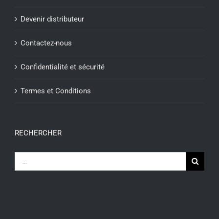
Devenir distributeur
Contactez-nous
Confidentialité et sécurité
Termes et Conditions
RECHERCHER
Recherche
sur
le
site
: