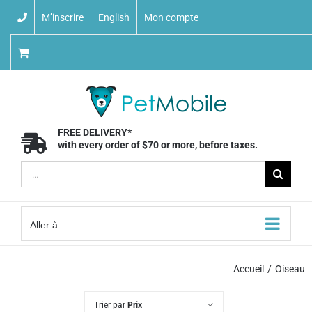
Skip
M’inscrire
English
Mon compte
to
content
FREE DELIVERY*
with every order of $70 or more, before taxes.
Recherche
sur
le
Aller à…
site
:
Accueil
Oiseau
Trier par
Prix