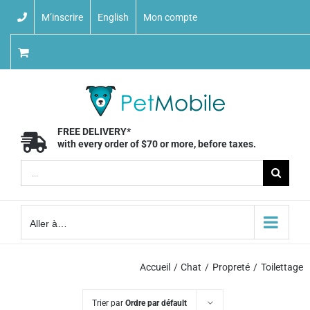
Skip
M’inscrire
English
Mon compte
to
content
FREE DELIVERY*
with every order of $70 or more, before taxes.
Recherche
sur
le
Aller à…
site
:
Accueil
Chat
Propreté
Toilettage
Trier par
Ordre par défault