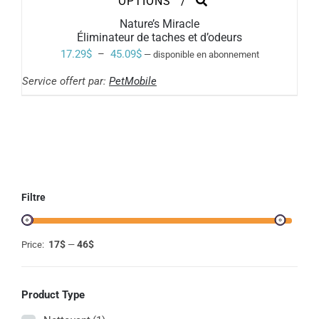
OPTIONS
/
PRODUIT
Nature’s Miracle
A
Éliminateur de taches et d’odeurs
PLUSIEURS
VARIATIONS.
Plage
17.29
$
–
45.09
$
—
disponible en abonnement
LES
de
OPTIONS
Service offert par:
PetMobile
PEUVENT
prix :
ÊTRE
17.29$
CHOISIES
SUR
à
LA
PAGE
45.09$
DU
PRODUIT
Filtre
17$
46$
Price:
—
Product Type