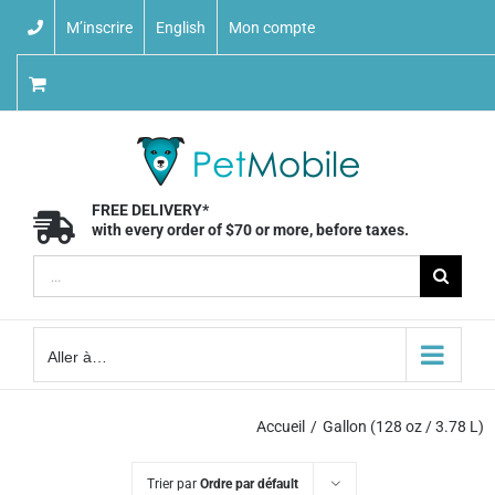
Skip
M’inscrire
English
Mon compte
to
content
FREE DELIVERY*
with every order of $70 or more, before taxes.
Recherche
sur
le
Aller à…
site
:
Accueil
Gallon (128 oz / 3.78 L)
Trier par
Ordre par défault